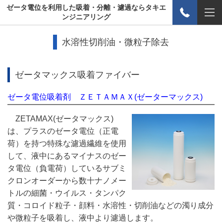
ゼータ電位を利用した吸着・分離・濾過ならタキエ
ンジニアリング
水溶性切削油・微粒子除去
ゼータマックス吸着ファイバー
ゼータ電位吸着剤 ＺＥＴＡＭＡＸ(ゼーターマックス)
ZETAMAX(ゼータマックス)
は、プラスのゼータ電位（正電
荷）を持つ特殊な濾過繊維を使用
して、液中にあるマイナスのゼー
タ電位（負電荷）しているサブミ
クロンオーダーから数十ナノメー
トルの細菌・ウイルス・タンパク
質・コロイド粒子・顔料・水溶性・切削油などの濁り成分
や微粒子を吸着し、液中より濾過します。