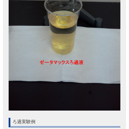
ろ過実験例